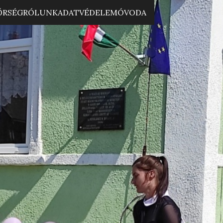
ŐRSÉG
RÓLUNK
ADATVÉDELEM
ÓVODA