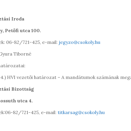
ztási Iroda
, Petőfi utca 100.
ek: 06-82/721-425, e-mail:
jegyzo@csokoly.hu
 Gyura Tiborné
atározatai:
 24.) HVI vezetői határozat – A mandátumok számának megá
ztási Bizottság
ossuth utca 4.
ek:06-82/721-425, e-mail:
titkarsag@csokoly.hu