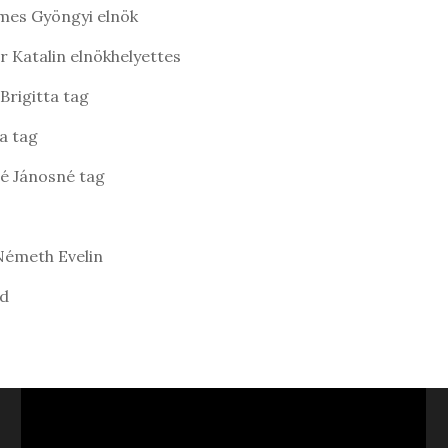
es Gyöngyi elnök
r Katalin elnökhelyettes
i Brigitta tag
zilvia tag
né Jánosné tag
r-Németh Evelin
Árpád