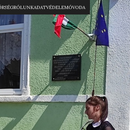
ŐRSÉG
RÓLUNK
ADATVÉDELEM
ÓVODA