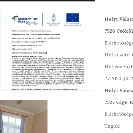
s
é
s
Helyi Válas
:
7526 Csököly
Elérhetőség
HVI vezető:
HVI Vezető h
2/2023. (X.
Helyi Válas
7527 Gige, K
Elérhetőség
Tagok: