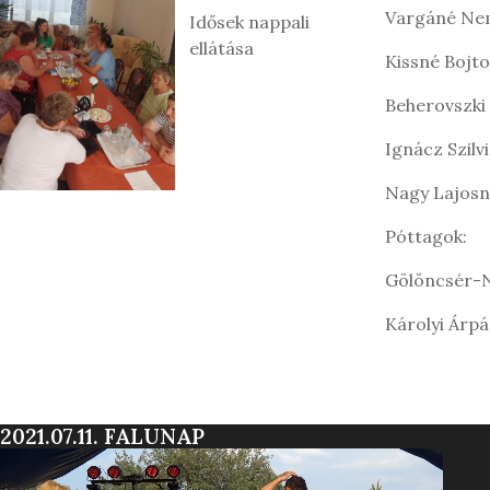
Vargáné Nem
Idősek nappali
ellátása
Kissné Bojto
Beherovszk
Ignácz S
Nagy Lajos
Póttagok:
Gölöncsé
Károlyi 
2021.07.11. FALUNAP
V
i