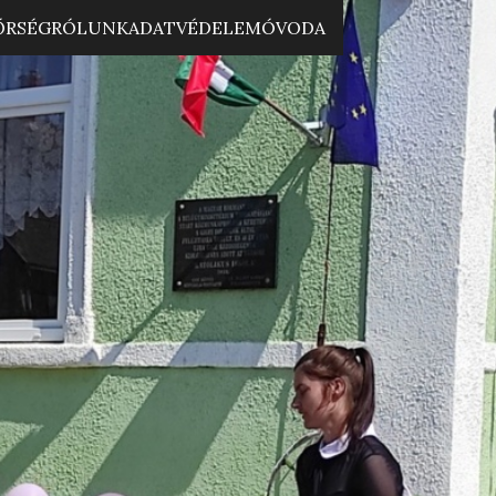
ŐRSÉG
RÓLUNK
ADATVÉDELEM
ÓVODA