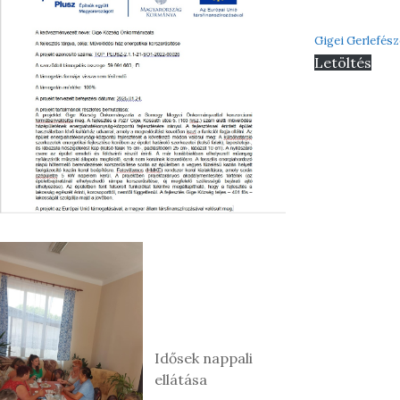
Gigei Gerlefész
Letöltés
Idősek nappali
ellátása