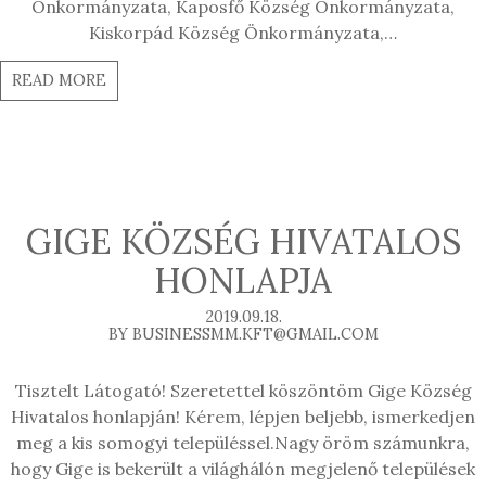
Önkormányzata, Kaposfő Község Önkormányzata,
Kiskorpád Község Önkormányzata,…
READ MORE
GIGE KÖZSÉG HIVATALOS
HONLAPJA
2019.09.18.
BY BUSINESSMM.KFT@GMAIL.COM
Tisztelt Látogató! Szeretettel köszöntöm Gige Község
Hivatalos honlapján! Kérem, lépjen beljebb, ismerkedjen
meg a kis somogyi településsel.Nagy öröm számunkra,
hogy Gige is bekerült a világhálón megjelenő települések