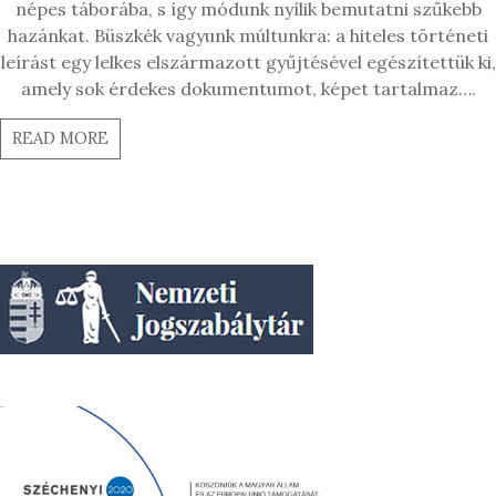
népes táborába, s így módunk nyílik bemutatni szűkebb
hazánkat. Büszkék vagyunk múltunkra: a hiteles történeti
leírást egy lelkes elszármazott gyűjtésével egészítettük ki,
amely sok érdekes dokumentumot, képet tartalmaz….
READ MORE