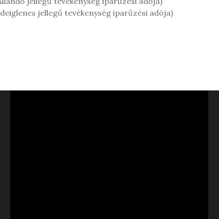
Állandó jellegű tevékenység iparűzési adója)
Ideiglenes jellegű tevékenység iparűzési adója)