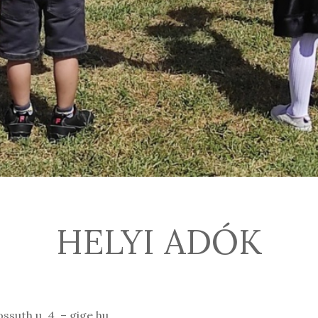
HELYI ADÓK
ssuth u. 4. – gige.hu