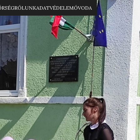
ŐRSÉG
RÓLUNK
ADATVÉDELEM
ÓVODA