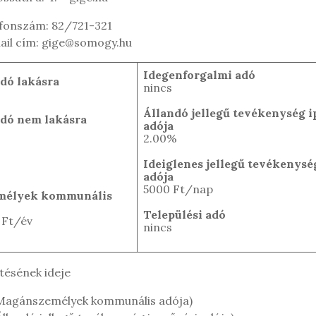
efonszám: 82/721-321
ail cím: gige@somogy.hu
Idegenforgalmi adó
dó lakásra
nincs
Állandó jellegű tevékenység i
dó nem lakásra
adója
2.00%
Ideiglenes jellegű tevékenysé
adója
5000 Ft/nap
mélyek kommunális
Települési adó
 Ft/év
nincs
tésének ideje
(Magánszemélyek kommunális adója)