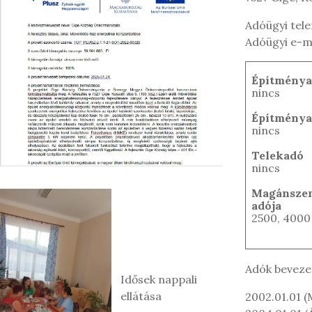
Adóügyi tel
Adóügyi e-m
Építménya
nincs
Építménya
nincs
Telekadó
nincs
Magánsze
adója
2500, 4000
Adók beveze
Idősek nappali
ellátása
2002.01.01 