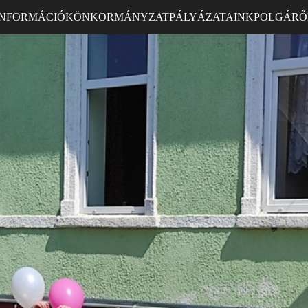
INFORMÁCIÓK
ÖNKORMÁNYZAT
PÁLYÁZATAINK
POLGÁRŐ