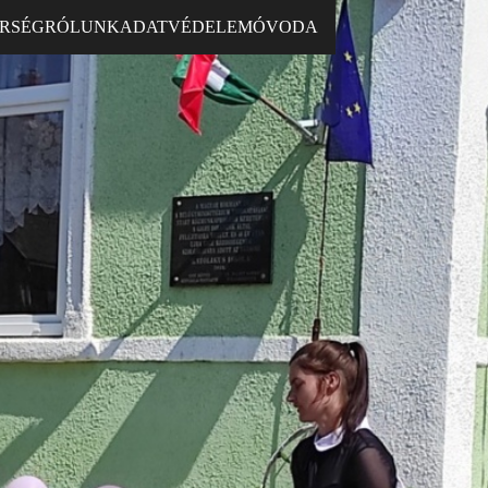
RSÉG
RÓLUNK
ADATVÉDELEM
ÓVODA