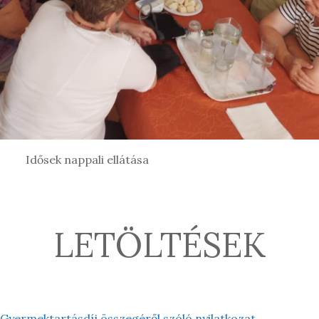
Idősek nappali ellátása
LETÖLTÉSEK
Gyermektartásdíj összegéről szóló nyilatkozat