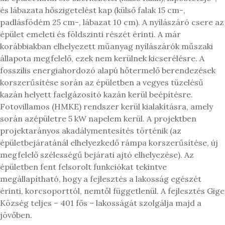
és lábazata hőszigetelést kap (külső falak 15 cm-,
padlásfödém 25 cm-, lábazat 10 cm). A nyílászáró csere az
épület emeleti és földszinti részét érinti. A már
korábbiakban elhelyezett műanyag nyílászárók műszaki
állapota megfelelő, ezek nem kerülnek kicserélésre. A
fosszilis energiahordozó alapú hőtermelő berendezések
korszerűsítése során az épületben a vegyes tüzelésű
kazán helyett faelgázosító kazán kerül beépítésre.
Fotovillamos (HMKE) rendszer kerül kialakításra, amely
során azépületre 5 kW napelem kerül. A projektben
projektarányos akadálymentesítés történik (az
épületbejáratánál elhelyezkedő rámpa korszerűsítése, új
megfelelő szélességű bejárati ajtó elhelyezése). Az
épületben fent felsorolt funkciókat tekintve
megállapítható, hogy a fejlesztés a lakosság egészét
érinti, korcsoporttól, nemtől függetlenül. A fejlesztés Gige
Község teljes – 401 fős – lakosságát szolgálja majd a
jövőben.