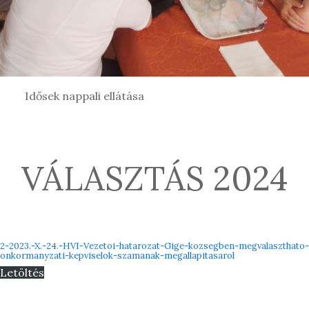
Idősek nappali ellátása
VÁLASZTÁS 2024
2-2023.-X.-24.-HVI-Vezetoi-hatarozat-Gige-kozsegben-megvalaszthato-
onkormanyzati-kepviselok-szamanak-megallapitasarol
Letöltés